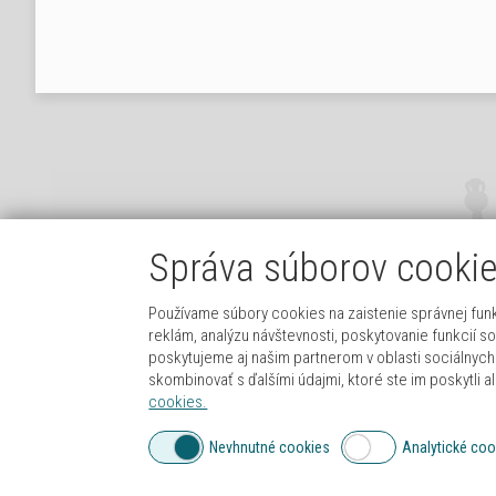
Správa súborov cooki
Používame súbory cookies na zaistenie správnej funk
reklám, analýzu návštevnosti, poskytovanie funkcií s
poskytujeme aj našim partnerom v oblasti sociálnych 
0911 395 933
MOBIL /
skombinovať s ďalšími údajmi, ktoré ste im poskytli al
cookies.
INFO@LEVFIT.SK
EMAIL /
Nevhnutné cookies
Analytické coo