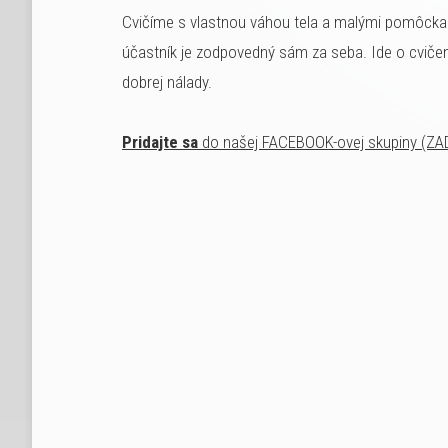
Cvičíme s vlastnou váhou tela a malými pomôckam
účastník je zodpovedný sám za seba. Ide o cvičen
dobrej nálady.
Pridajte sa
do našej FACEBOOK-ovej skupiny (