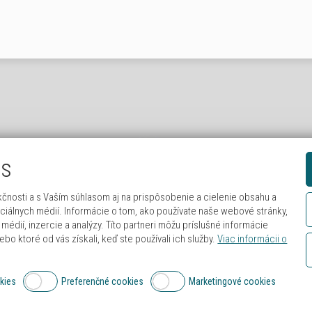
es
čnosti a s Vaším súhlasom aj na prispôsobenie a cielenie obsahu a
ociálnych médií. Informácie o tom, ako používate naše webové stránky,
médií, inzercie a analýzy. Títo partneri môžu príslušné informácie
ebo ktoré od vás získali, keď ste používali ich služby.
Viac informácii o
kies
Preferenčné cookies
Marketingové cookies
Copyright 2026 ©
www.levfit.sk
| Vytvoril
.NETSter