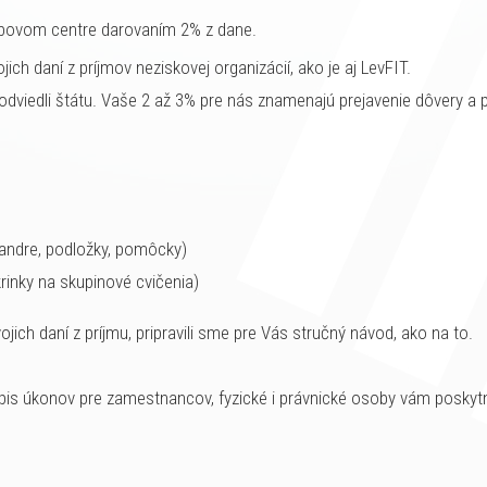
ybovom centre darovaním 2% z dane.
 daní z príjmov neziskovej organizácií, ako je aj LevFIT.
 odviedli štátu. Vaše 2 až 3% pre nás znamenajú prejavenie dôvery a p
pandre, podložky, pomôcky)
rinky na skupinové cvičenia)
ch daní z príjmu, pripravili sme pre Vás stručný návod, ako na to.
is úkonov pre zamestnancov, fyzické i právnické osoby vám poskyt