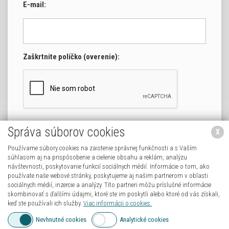
E-mail:
Zaškrtnite políčko (overenie):
Správa súborov cookies
X
Používame súbory cookies na zaistenie správnej funkčnosti a s Vaším
súhlasom aj na prispôsobenie a cielenie obsahu a reklám, analýzu
návštevnosti, poskytovanie funkcií sociálnych médií. Informácie o tom, ako
používate naše webové stránky, poskytujeme aj našim partnerom v oblasti
sociálnych médií, inzercie a analýzy. Títo partneri môžu príslušné informácie
skombinovať s ďalšími údajmi, ktoré ste im poskytli alebo ktoré od vás získali,
LEVFIT_LEVICE
MOBIL /
keď ste používali ich služby.
Viac informácii o cookies.
0911 395 933
/ INSTAGRAM
Nevhnutné cookies
Analytické cookies
LEVFITLEVICE
EMAIL /